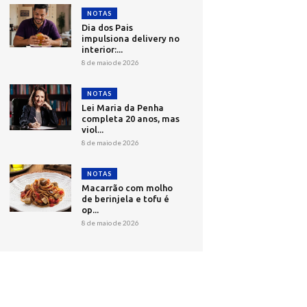
NOTAS
Dia dos Pais
impulsiona delivery no
interior:...
8 de maio de 2026
NOTAS
Lei Maria da Penha
completa 20 anos, mas
viol...
8 de maio de 2026
NOTAS
Macarrão com molho
de berinjela e tofu é
op...
8 de maio de 2026