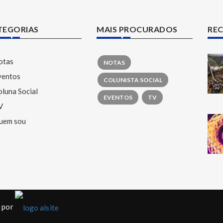
TEGORIAS
MAIS PROCURADOS
RE
otas
NOTAS
ventos
COLUNISTA SOCIAL
luna Social
EVENTOS
TV
V
uem sou
o por