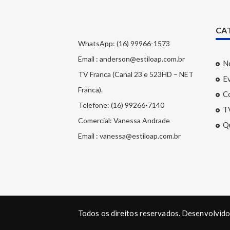
CA
WhatsApp: (16) 99966-1573
Email : anderson@estiloap.com.br
N
TV Franca (Canal 23 e 523HD – NET
E
Franca).
Co
Telefone: (16) 99266-7140
T
Comercial: Vanessa Andrade
Q
Email : vanessa@estiloap.com.br
Todos os direitos reservados. Desenvolvid