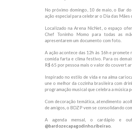
No próximo domingo, 10 de maio, o Bar do
ação especial para celebrar o Dia das Mães
Localizado na Arena NicNet, o espaço ofer
Chef Toninho Momo para todas as mãe
apresentarem um documento com foto.
A ação acontece das 12h às 16h e promete r
comida farta e clima festivo. Para os demais
R$ 65 por pessoa mais o valor do couvert ar
Inspirado no estilo de vida e na alma cari
une o melhor da cozinha brasileira com dri
programação musical que celebra a música p
Com decoração temática, atendimento acolh
de amigos, o BDZP vem se consolidando como
A agenda mensal, o cardápio e outr
@bardozecapagodinho.ribeirao
.